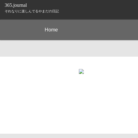
365.journal
それなりに楽しんでるやまだの日記
Home
13