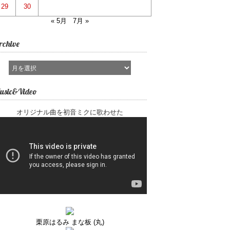
29
30
« 5月
7月 »
rchive
usic&Video
オリジナル曲を初音ミクに歌わせた
栗原はるみ まな板 (丸)