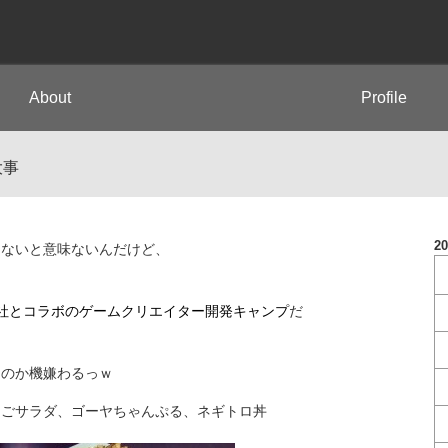
About
Profile
大事
2
しないと意味ないんだけど、
社とコラボのゲームクリエイター開発キャンプ
だ
たのか機嫌わるっｗ
まごサラダ、ゴーヤちゃんぷる、ネギトロ丼