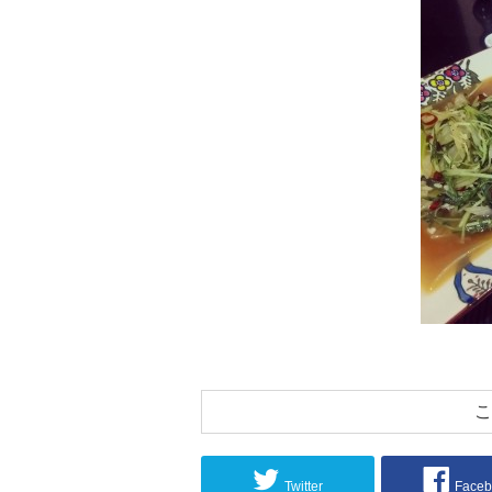
こ
Twitter
Faceb