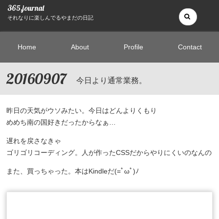
365.journal
それなりに楽しんでるやまだの日記
Home
About
Profile
Contact
20160907
今日より通常業務。
昨日の天気がウソみたい。今日はどんよりくもり
めめち南の国好きだったからなぁ…
遅れを戻さなきゃ
ゴリゴリコーディング。人が作ったCSSだからやりにくいのなんの
また、買っちゃった。本はKindleだ(=ﾟωﾟ)ﾉ