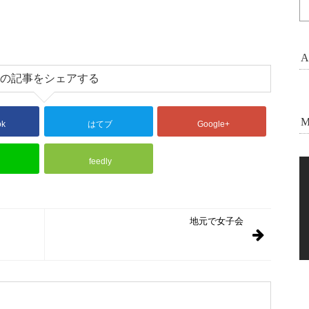
A
の記事をシェアする
M
ok
はてブ
Google+
feedly
地元で女子会