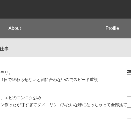
About
Profile
仕事
2
リモリ。
る。1日で終わらせないと割に合わないのでスピード重視
ル、エビのニンニク炒め
コン作ったが甘すぎてダメ…リンゴみたいな味になっちゃって全部捨て