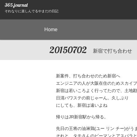
365.journal
それなりに楽しんでるやまだの日記
Home
20150702
新宿で打ち合わせ
新案件、打ち合わせのため新宿へ
エンジニアの人が大阪在住のためスカイプ
新宿は若いころよく行ってたので、土地
日清パワステの前じゃーん。久しぶり
にしても、新宿は遠いよね
帰りはJR新宿駅から帰る。
先日の王将の油淋鶏(ユー リン チー)が
それと、タモさんのピーマンとアスパラ