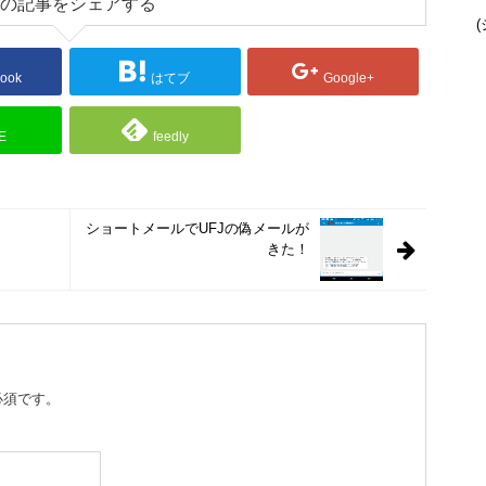
の記事をシェアする
(
ook
はてブ
Google+
E
feedly
ショートメールでUFJの偽メールが
きた！
必須です。