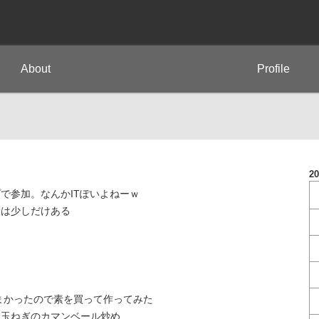
About
Profile
2
で参加。なんかITぽいよねーｗ
勘は少しだけある
うまかったので素を買って作ってみた
と玉ねぎのカマンベール炒め