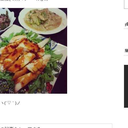
A
M
(´▽｀)ノ