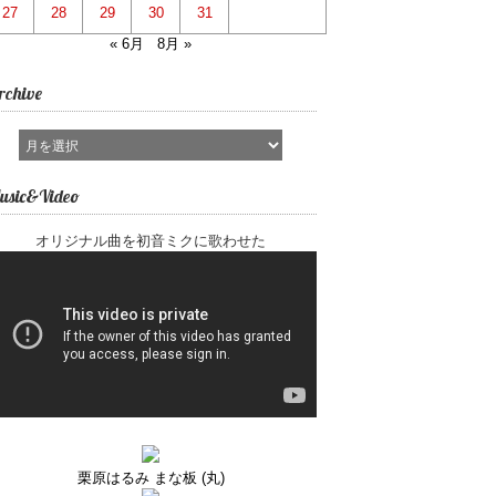
27
28
29
30
31
« 6月
8月 »
rchive
usic&Video
オリジナル曲を初音ミクに歌わせた
栗原はるみ まな板 (丸)