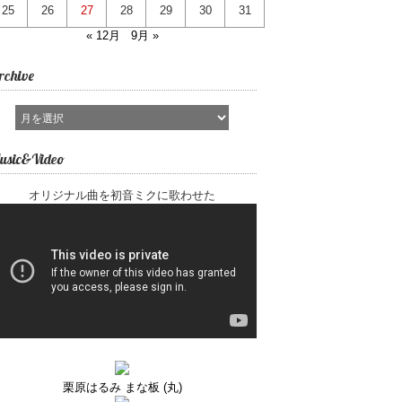
25
26
27
28
29
30
31
« 12月
9月 »
rchive
usic&Video
オリジナル曲を初音ミクに歌わせた
栗原はるみ まな板 (丸)