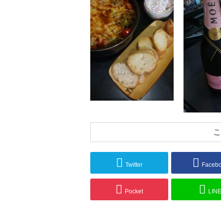
こ
Twitter
Faceb
Pocket
LIN