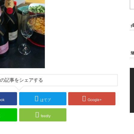
A
M
の記事をシェアする
ook
はてブ
Google+
E
feedly