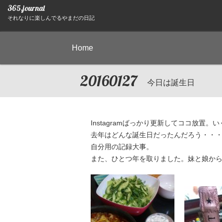
365.journal
それなりに楽しんでるやまだの日記
Home
20160127
今日は誕生日
Instagramばっかり更新してココ放置。
去年はどんな誕生日だったんだろう・・
自分用の記録大事。
また、ひとつ年を取りました。妹と娘か