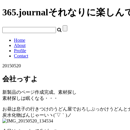
365.journal
それなりに楽しん
Home
About
Profile
Contact
20150520
会社っすよ
新製品のページ作成完成。素材探し
素材探しは眠くなる・・・
お昼は息子の行きつけのうどん屋でおろしぶっかけうどんと
炭水化物ばんじゃーいヽ(´▽｀)ノ