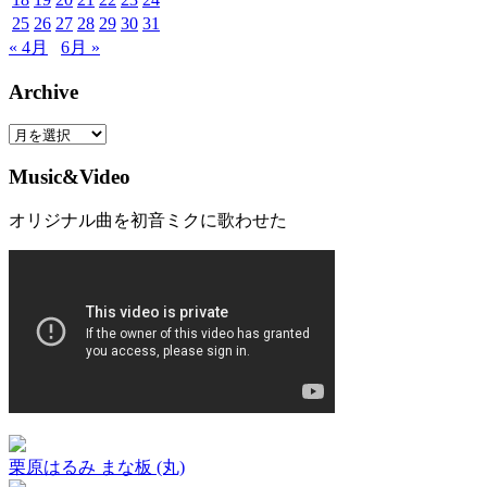
25
26
27
28
29
30
31
« 4月
6月 »
Archive
Archive
Music&Video
オリジナル曲を初音ミクに歌わせた
栗原はるみ まな板 (丸)