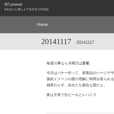
365.journal
それなりに楽しんでるやまだの日記
Home
20141117
20141117
毎度の事なら月曜日は憂鬱。
今日はバナー作って、新製品のページデ
接続イメージの図の理解に時間を取られ
相変わらず、自分たち都合な図だよ。
夜は王将で生ビールとレバニラ