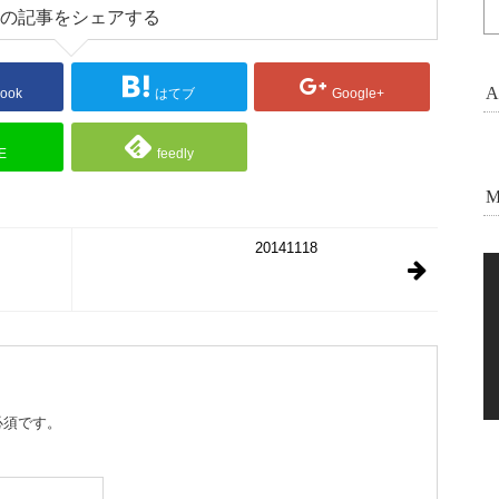
の記事をシェアする
A
ook
はてブ
Google+
E
feedly
M
20141118
必須です。